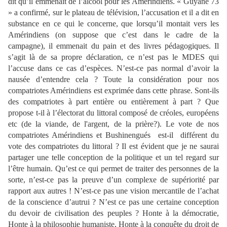
dit qu’il emmenait de l’alcool pour les Amérindiens. « Guyane 73
» a confirmé, sur le plateau de télévision, l’accusation et il a dit en
substance en ce qui le concerne, que lorsqu’il montait vers les
Amérindiens (on suppose que c’est dans le cadre de la
campagne), il emmenait du pain et des livres pédagogiques. Il
s’agit là de sa propre déclaration, ce n’est pas le MDES qui
l’accuse dans ce cas d’espèces. N’est-ce pas normal d’avoir la
nausée d’entendre cela ? Toute la considération pour nos
compatriotes Amérindiens est exprimée dans cette phrase. Sont-ils
des compatriotes à part entière ou entièrement à part ? Que
propose t-il à l’électorat du littoral composé de créoles, européens
etc (de la viande, de l'argent, de la prière?). Le vote de nos
compatriotes Amérindiens et Bushinengués est-il différent du
vote des compatriotes du littoral ? Il est évident que je ne saurai
partager une telle conception de la politique et un tel regard sur
l’être humain. Qu’est ce qui permet de traiter des personnes de la
sorte, n’est-ce pas la preuve d’un complexe de supériorité par
rapport aux autres ! N’est-ce pas une vision mercantile de l’achat
de la conscience d’autrui ? N’est ce pas une certaine conception
du devoir de civilisation des peuples ? Honte à la démocratie,
Honte à la philosophie humaniste, Honte à la conquête du droit de