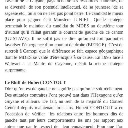
l’avenir de la Guyane, pays riche de ses ressources naturelles, de
sa diversité, de son potentiel intellectuel, de sa jeunesse, de sa
sagesse etc., ou si on ne l'est pas point barre. Le candidat le mieux
placé pour gagner était Monsieur JUNIEL. Quelle stratégie
permettait le maintien du candidat du MDES au deuxième tour
d’autant qu’il fallait garantir le courant de gauche de ce canton
(GUSTAVE). Il ne suffit pas de dire qu’on est fort partout et
favoriser l’émergence d’un courant de droite (BIERGE). C’est de
surcroît à Camopi que la différence se fait, espace géographique
dont le MDES se vante d'être acquis à sa cause. En 1995 face à
Walwari à la Mairie de Cayenne, c’était la même stratégie
surprenante.
Le Bluff de Hubert CONTOUT
Dire qu’on est de gauche ne signifie pas qu’on le soit réellement.
Des attitudes contraires l’ont prouvé tant dans l’Hexagone qu’en
Guyane et ailleurs. De fait, au sein de la majorité du Conseil
Général depuis maintenant trois ans, Hubert CONTOUT a eu
l’occasion de vérifier les relations entre les hommes dits de
gauche tant par leurs comportements les uns par rapport aux
autres que par le respect de leur engagement. Pour que l’on