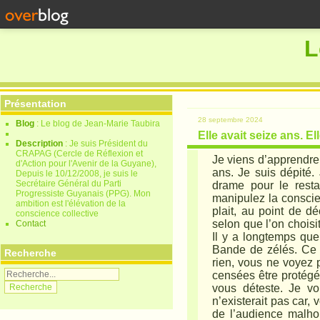
L
Présentation
28 septembre 2024
Blog
: Le blog de Jean-Marie Taubira
Elle avait seize ans. E
Description
: Je suis Président du
CRAPAG (Cercle de Réflexion et
Je viens d’apprendre
d'Action pour l'Avenir de la Guyane),
ans. Je suis dépité.
Depuis le 10/12/2008, je suis le
Secrétaire Général du Parti
drame pour le resta
Progressiste Guyanais (PPG). Mon
manipulez la conscien
ambition est l'élévation de la
plait, au point de d
conscience collective
selon que l’on choisi
Contact
Il y a longtemps que
Bande de zélés. Ce 
Recherche
rien, vous ne voyez 
censées être protégé
vous déteste. Je vo
n’existerait pas car,
de l’audience malh