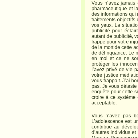
Vous n’avez jamais e
pharmaceutique et la 
des informations qui 
traitements objectifs
vos yeux. La situati
publicité pour écla
autant de publicité, 
frappe pour votre inj
de la mort de cette a
de délinquance. Le n
en moi et ce ne son
protéger les innocent
l’avez privé de vie 
votre justice médiat
vous frappait. J’ai h
pas. Je vous déteste 
enquête pour cette sit
croire à ce système 
acceptable.
Vous n’avez pas bes
L’adolescence est une
contribue au dévelo
d’autres individus et
Morgan. Personne ne l