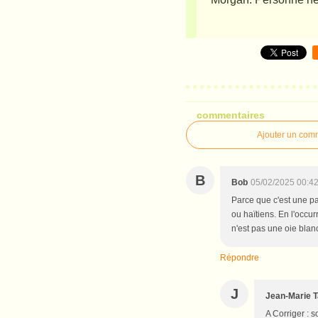
commentaires
Ajouter un com
B
Bob
05/02/2025 00:4
Parce que c'est une pau
ou haïtiens. En l'occu
n'est pas une oie blan
Répondre
J
Jean-Marie T
A Corriger : s