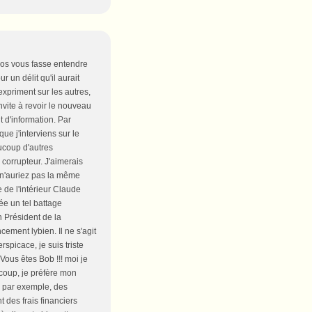
smos vous fasse entendre
 un délit qu'il aurait
xpriment sur les autres,
nvite à revoir le nouveau
t d'information. Par
que j'interviens sur le
aucoup d'autres
 corrupteur. J'aimerais
us n'auriez pas la même
e de l'intérieur Claude
ée un tel battage
n Président de la
ement lybien. Il ne s'agit
spicace, je suis triste
Vous êtes Bob !!! moi je
 coup, je préfère mon
s, par exemple, des
t des frais financiers