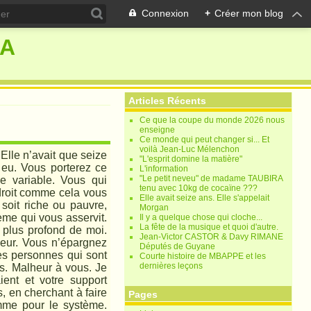
Connexion
+
Créer mon blog
RA
Articles Récents
Ce que la coupe du monde 2026 nous
enseigne
Ce monde qui peut changer si... Et
voilà Jean-Luc Mélenchon
Elle n’avait que seize
"L'esprit domine la matière"
 eu. Vous porterez ce
L'information
"Le petit neveu" de madame TAUBIRA
ie variable. Vous qui
tenu avec 10kg de cocaïne ???
 droit comme cela vous
Elle avait seize ans. Elle s'appelait
 soit riche ou pauvre,
Morgan
tème qui vous asservit.
Il y a quelque chose qui cloche...
La fête de la musique et quoi d'autre.
 plus profond de moi.
Jean-Victor CASTOR & Davy RIMANE
meur. Vous n’épargnez
Députés de Guyane
des personnes qui sont
Courte histoire de MBAPPE et les
dernières leçons
s. Malheur à vous. Je
ient et votre support
, en cherchant à faire
Pages
mme pour le système.