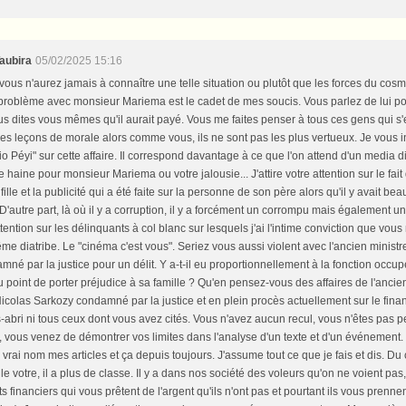
aubira
05/02/2025 15:16
vous n'aurez jamais à connaître une telle situation ou plutôt que les forces du co
 problème avec monsieur Mariema est le cadet de mes soucis. Vous parlez de lui pour
s dites vous mêmes qu'il aurait payé. Vous me faites penser à tous ces gens qui s'e
 des leçons de morale alors comme vous, ils ne sont pas les plus vertueux. Je vous i
io Péyi" sur cette affaire. Il correspond davantage à ce que l'on attend d'un media di
e haine pour monsieur Mariema ou votre jalousie... J'attire votre attention sur le fait 
fille et la publicité qui a été faite sur la personne de son père alors qu'il y avait be
D'autre part, là où il y a corruption, il y a forcément un corrompu mais également un
attention sur les délinquants à col blanc sur lesquels j'ai l'intime conviction que vo
ême diatribe. Le "cinéma c'est vous". Seriez vous aussi violent avec l'ancien ministr
né par la justice pour un délit. Y a-t-il eu proportionnellement à la fonction occup
 point de porter préjudice à sa famille ? Qu'en pensez-vous des affaires de l'ancie
colas Sarkozy condamné par la justice et en plein procès actuellement sur le financ
-abri ni tous ceux dont vous avez cités. Vous n'avez aucun recul, vous n'êtes pas per
, vous venez de démontrer vos limites dans l'analyse d'un texte et d'un événement. 
vrai nom mes articles et ça depuis toujours. J'assume tout ce que je fais et dis. Du
le votre, il a plus de classe. Il y a dans nos société des voleurs qu'on ne voient pa
 financiers qui vous prêtent de l'argent qu'ils n'ont pas et pourtant ils vous prennen