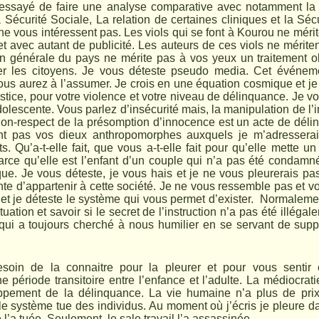
ssayé de faire une analyse comparative avec notamment la re
Sécurité Sociale, La relation de certaines cliniques et la Séc
ne vous intéressent pas. Les viols qui se font à Kourou ne méri
 et avec autant de publicité. Les auteurs de ces viols ne mérite
on générale du pays ne mérite pas à vos yeux un traitement ob
irer les citoyens. Je vous déteste pseudo media. Cet événem
vous aurez à l’assumer. Je crois en une équation cosmique et je
ustice, pour votre violence et votre niveau de délinquance. Je 
dolescente. Vous parlez d’insécurité mais, la manipulation de l’
on-respect de la présomption d’innocence est un acte de délin
t pas vos dieux anthropomorphes auxquels je m’adresserais 
s. Qu’a-t-elle fait, que vous a-t-elle fait pour qu’elle mette u
parce qu’elle est l’enfant d’un couple qui n’a pas été condam
ique. Je vous déteste, je vous hais et je ne vous pleurerais p
onte d’appartenir à cette société. Je ne vous ressemble pas et
et je déteste le système qui vous permet d’exister. Normalement
uation et savoir si le secret de l’instruction n’a pas été illéga
qui a toujours cherché à nous humilier en se servant de suppl
oin de la connaitre pour la pleurer et pour vous sentir 
 période transitoire entre l’enfance et l’adulte. La médiocrati
ppement de la délinquance. La vie humaine n’a plus de prix
 le système tue des individus. Au moment où j’écris je pleure d
’a tuée. Seulement, le sale travail l’a assassinée.