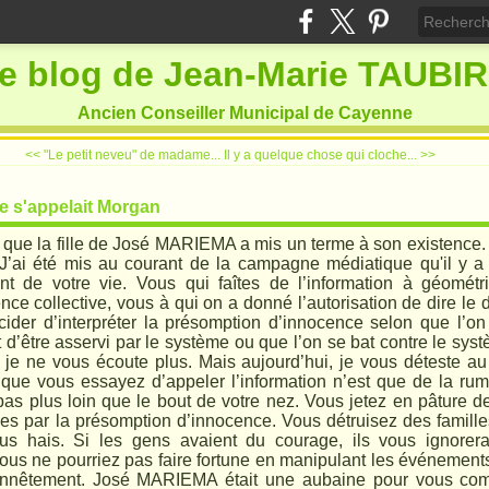
e blog de Jean-Marie TAUBI
Ancien Conseiller Municipal de Cayenne
<< "Le petit neveu" de madame...
Il y a quelque chose qui cloche... >>
lle s'appelait Morgan
 que la fille de José MARIEMA a mis un terme à son existence. 
 J’ai été mis au courant de la campagne médiatique qu'il y a
nt de votre vie. Vous qui faîtes de l’information à géométr
ce collective, vous à qui on a donné l’autorisation de dire le
écider d’interpréter la présomption d’innocence selon que l’on
t d’être asservi par le système ou que l’on se bat contre le sys
 je ne vous écoute plus. Mais aujourd’hui, je vous déteste au
que vous essayez d’appeler l’information n’est que de la ru
pas plus loin que le bout de votre nez. Vous jetez en pâture 
es par la présomption d’innocence. Vous détruisez des famille
us hais. Si les gens avaient du courage, ils vous ignorera
 vous ne pourriez pas faire fortune en manipulant les événements
onnêtement. José MARIEMA était une aubaine pour vous co