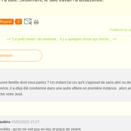
Repost
0
Published by J
<< "Le petit neveu" de madame...
Il y a quelque chose qui cloche... >>
mentaire
2
vre famille dont vous parlez ? Un instant j'ai cru qu'il s'agissait de sans-abri ou d
rrence, il a déjà été condamné dans une autre affaire en première instance...alors a
che votre José.
aubira
05/02/2025 15:27
ociétés ; qu'on ne voit pas en lieu et place de voient.