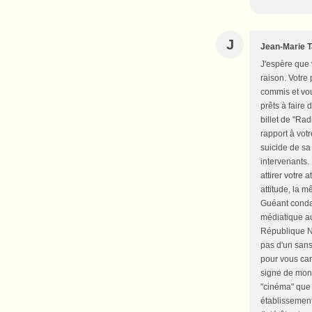
J
Jean-Marie T
J'espère que 
raison. Votre
commis et vou
prêts à faire
billet de "Rad
rapport à votr
suicide de sa 
intervenants. 
attirer votre 
attitude, la m
Guéant condam
médiatique au
République Ni
pas d'un sans
pour vous car
signe de mon 
"cinéma" que 
établissements