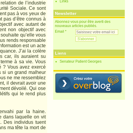
Links
lation de l’industrie
urité Sociale. Ce sont
tent pas à vos yeux de
Newsletter
nt pas d’être connus à
Abonnez-vous pour être averti des
jectif avec autant de
nouveaux articles publiés.
ent non objectif avec
Email
 souhaite qu’elle vous
vous rends responsable
information est un acte
quance. J’ai la colère
Liens
car, ils auraient su
n terme à sa vie. Vous
Senateur Patient Georges
né ? Vous avez exercé
as si un grand malheur
 vous ne me ressemblez
, il devrait avoir une
lement dévoilé. Qui ose
étifs qui le rend plus
envahi par la haine.
e dans laquelle on vit
. Des individus tuent
ans ma tête la mort de