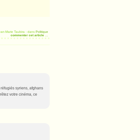
ean-Marie Taubira
-
dans
Politique
commenter cet article
…
e réfugiés syriens, afghans
rrêtez votre cinéma, ce