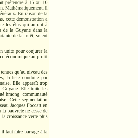
ait prétendre à 15 ou 16
ian. Mathématiquement, il
énéraux. En raison de la
s, cette démonstration a
ue les élus qui auront à
res de la Guyane dans la
tante de la forêt, soient
on unité pour conjurer la
ance économique au profit
 tenues qu’au niveau des
s, la liste conduite par
aise. Elle apparaît trop
 Guyane. Elle traite les
auté hmong, communauté
aise. Cette segmentation
éseau Jacques Foccart en
ù la pauvreté ne cesse de
à la croissance verte plus
il faut faire barrage à la