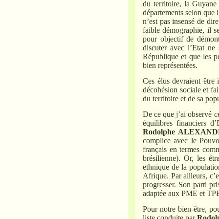
du territoire, la Guyan
départements selon que l
n’est pas insensé de dir
faible démographie, il s
pour objectif de démontr
discuter avec l’Etat ne
République et que les pop
bien représentées.
Ces élus devraient être i
décohésion sociale et fai
du territoire et de sa pop
De ce que j’ai observé c
équilibres financiers d
Rodolphe ALEXAN
complice avec le Pouvoi
français en termes co
brésilienne). Or, les é
ethnique de la populatio
Afrique. Par ailleurs, c’
progresser. Son parti pri
adaptée aux PME et TP
Pour notre bien-être, pou
liste conduite par
Rodo