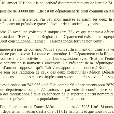
u 10 janvier 2010 pour la collectivité d’outremer relevant de l’article 74.
erficie de 90000 km². Elle est un département de droit commun en A
éments en interférence, j’ai bâti mon analyse et, parmi les deux lis
raît porter un préjudice grave à l’avenir de la société guyanaise.
le 73 avec une collectivité unique (art. 72), ce qui tendrait à défier 
re où dans l’Hexagone, la Région et le Département existent en superpo
Droit constitutionnel l’admet. « Faisons contre fortune bon cœur ».
 unique n’a pas de contenu. Nous l’avons suffisamment dit jusqu’à la vei
de ne pas le savoir. La cause est entendue. Le Département et la Région
issance à la Collectivité unique. Des discussions avec l’Etat par l’e
le contenu de la nouvelle Collectivité. Le Président de la République 
t d’aucuns supposent qu’il était venu apporter son soutien à Rod
e sera pas l’addition de ceux des deux collectivités (Région Départ
n pensant que les choses simples sont souvent et très souvent fausses
e est étendue sur 543 965 km². Elle compte 96 départements pour 387
’un département compte 72 cantons et par voie de conséquence 72 
a des modulations à faire en fonction de la superficie et du nombre d'h
e bonne représentation des populations du département.
’un département en France Métropolitaine est de 5985 Km². Si nous f
département médian c'est-à-dire 511 012 habitants et que nous nous co