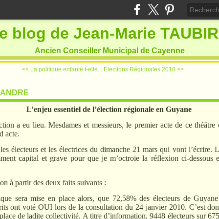
e blog de Jean-Marie TAUBI
Ancien Conseiller Municipal de Cayenne
<< La politique enfante t-elle...
Elections Régionales 2010 >>
EXANDRE
L’enjeu essentiel de l’élection régionale en Guyane
ction a eu lieu. Mesdames et messieurs, le premier acte de ce théâtre e
d acte.
es électeurs et les électrices du dimanche 21 mars qui vont l’écrire. L’
mment capital et grave pour que je m’octroie la réflexion ci-dessous e
on à partir des deux faits suivants :
que sera mise en place alors, que 72,58% des électeurs de Guyane
rits ont voté OUI lors de la consultation du 24 janvier 2010. C’est donc
place de ladite collectivité. A titre d’information, 9448 électeurs sur 6