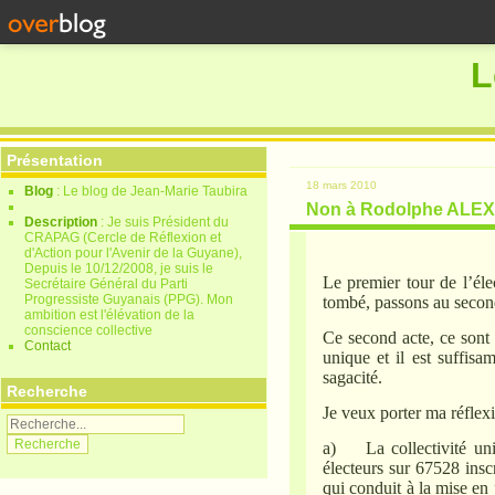
L
Présentation
18 mars 2010
Blog
: Le blog de Jean-Marie Taubira
Non à Rodolphe AL
Description
: Je suis Président du
CRAPAG (Cercle de Réflexion et
d'Action pour l'Avenir de la Guyane),
Depuis le 10/12/2008, je suis le
Le premier tour de l’éle
Secrétaire Général du Parti
Progressiste Guyanais (PPG). Mon
tombé, passons au secon
ambition est l'élévation de la
conscience collective
Ce second acte, ce sont l
Contact
unique et il est suffisa
sagacité.
Recherche
Je veux porter ma réflexi
a) La collectivité uni
électeurs sur 67528 insc
qui conduit à la mise en 