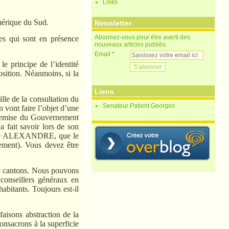
Links
mérique du Sud.
Newsletter
Abonnez-vous pour être averti des
tes qui sont en présence
nouveaux articles publiés.
Email
le principe de l’identité
sition. Néanmoins, si la
Liens
lle de la consultation du
Senateur Patient Georges
 vont faire l’objet d’une
ntremise du Gouvernement
a fait savoir lors de son
olphe ALEXANDRE, que le
ement). Vous devez être
.
9 cantons. Nous pouvons
conseillers généraux en
abitants. Toujours est-il
aisons abstraction de la
nsacrons à la superficie