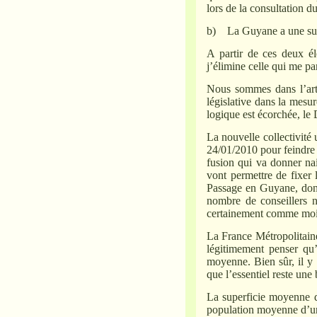
lors de la consultation d
b) La Guyane a une sup
A partir de ces deux él
j’élimine celle qui me pa
Nous sommes dans l’artic
législative dans la mesu
logique est écorchée, le 
La nouvelle collectivité
24/01/2010 pour feindre 
fusion qui va donner na
vont permettre de fixer 
Passage en Guyane, don
nombre de conseillers n
certainement comme moi e
La France Métropolitain
légitimement penser qu
moyenne. Bien sûr, il y 
que l’essentiel reste un
La superficie moyenne d
population moyenne d’un 