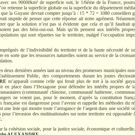
e avec ses 90000km² de superficie soit, le 1/6éme de la France, pourr
’on retienne la superficie globale ou la superficie du département méd
e que la Guyane devrait compter jusqu’à : 15 * 72 = 1080 conseillers g
erait stupide de penser que cette réponse ait notre agrément. Néanmoin
er que la solution n’est pas si évidente que cela et qu’il faudrait q
 soient pas des béni-oui-oui. Mais qu’ils pensent aux intérêts prop
ulations qui sont réparties sur le territoire, malgré l’occupation impor
mprégnés de l’indivisibilité du territoire et de la haute nécessité de s
re en sorte que les ressources naturelles soient au service de la croiss
ulation.
es deux dernières années tant au niveau des promesses municipales non
’Etablissement Public, des comportements durant les joutes électorale
DRE
m’apparaît comme celle qui ferait plus de tort à la société guyan
r en place dans l’Hexagone pour défendre les intérêts propres de la
mmunautaires (communauté chinoise, communauté haïtienne, commun
trangers ne votent pas, pour le moment, d’après la constitution franç
n française est dangereuse pour l’avenir et rappelle les méthodes du r
est une liste qui montre toute l’arrogance de l’argent dans une société o
s pour l’invasion des multinationales sur notre territoire est opposable 
E.
r la cohésion sociale, pour la justice sociale, économique et culturelle, 
lphe ALEXANDRE
.