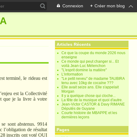
Connexion
+
Créer mon blog
RA
Articles Récents
Ce que la coupe du monde 2026 nous
enseigne
Ce monde qui peut changer si... Et
voilà Jean-Luc Mélenchon
"L'esprit domine la matière"
L'information
st terminé, le rideau est
"Le petit neveu" de madame TAUBIRA
tenu avec 10kg de cocaïne ???
Elle avait seize ans. Elle s'appelait
Morgan
enjeu est la Collectivité
Il y a quelque chose qui cloche...
t que je la livre à votre
La fête de la musique et quoi d'autre.
Jean-Victor CASTOR & Davy RIMANE
Députés de Guyane
Courte histoire de MBAPPE et les
dernières leçons
 se sont abstenus. 9914
 l’obligation de résultat
Pages
7528 inscrits ont voté OUI