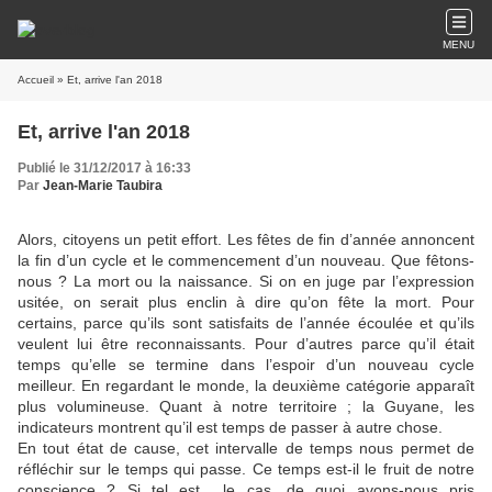
MENU
Accueil
» Et, arrive l'an 2018
Et, arrive l'an 2018
Publié le 31/12/2017 à 16:33
Par
Jean-Marie Taubira
Alors, citoyens un petit effort. Les fêtes de fin d’année annoncent
la fin d’un cycle et le commencement d’un nouveau. Que fêtons-
nous ? La mort ou la naissance. Si on en juge par l’expression
usitée, on serait plus enclin à dire qu’on fête la mort. Pour
certains, parce qu’ils sont satisfaits de l’année écoulée et qu’ils
veulent lui être reconnaissants. Pour d’autres parce qu’il était
temps qu’elle se termine dans l’espoir d’un nouveau cycle
meilleur. En regardant le monde, la deuxième catégorie apparaît
plus volumineuse. Quant à notre territoire ; la Guyane, les
indicateurs montrent qu’il est temps de passer à autre chose.
En tout état de cause, cet intervalle de temps nous permet de
réfléchir sur le temps qui passe. Ce temps est-il le fruit de notre
conscience ? Si tel est le cas, de quoi avons-nous pris