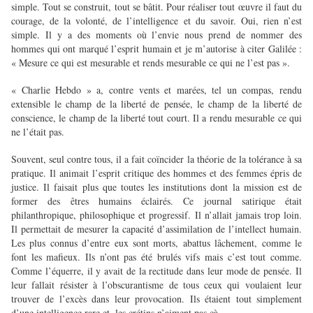
simple. Tout se construit, tout se bâtit. Pour réaliser tout œuvre il faut du
courage, de la volonté, de l’intelligence et du savoir. Oui, rien n’est
simple. Il y a des moments où l’envie nous prend de nommer des
hommes qui ont marqué l’esprit humain et je m’autorise à citer Galilée :
« Mesure ce qui est mesurable et rends mesurable ce qui ne l’est pas ».
« Charlie Hebdo » a, contre vents et marées, tel un compas, rendu
extensible le champ de la liberté de pensée, le champ de la liberté de
conscience, le champ de la liberté tout court. Il a rendu mesurable ce qui
ne l’était pas.
Souvent, seul contre tous, il a fait coïncider la théorie de la tolérance à sa
pratique. Il animait l’esprit critique des hommes et des femmes épris de
justice. Il faisait plus que toutes les institutions dont la mission est de
former des êtres humains éclairés. Ce journal satirique était
philanthropique, philosophique et progressif. Il n’allait jamais trop loin.
Il permettait de mesurer la capacité d’assimilation de l’intellect humain.
Les plus connus d’entre eux sont morts, abattus lâchement, comme le
font les mafieux. Ils n’ont pas été brulés vifs mais c’est tout comme.
Comme l’équerre, il y avait de la rectitude dans leur mode de pensée. Il
leur fallait résister à l’obscurantisme de tous ceux qui voulaient leur
trouver de l’excès dans leur provocation. Ils étaient tout simplement
d’une intelligence rare et, les crétins n’aiment pas çà.