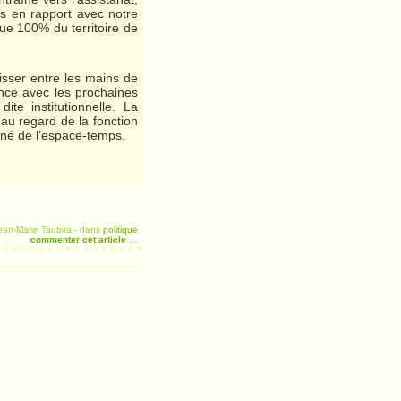
us en rapport avec notre
que 100% du territoire de
laisser entre les mains de
ence avec les prochaines
ite institutionnelle. La
 au regard de la fonction
onné de l’espace-temps.
ean-Marie Taubira
-
dans
politique
commenter cet article
…