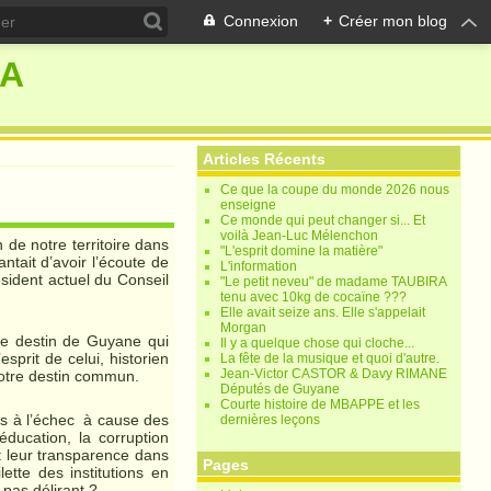
Connexion
+
Créer mon blog
RA
Articles Récents
Ce que la coupe du monde 2026 nous
enseigne
Ce monde qui peut changer si... Et
voilà Jean-Luc Mélenchon
 de notre territoire dans
"L'esprit domine la matière"
ntait d’avoir l’écoute de
L'information
sident actuel du Conseil
"Le petit neveu" de madame TAUBIRA
tenu avec 10kg de cocaïne ???
Elle avait seize ans. Elle s'appelait
Morgan
e destin de Guyane qui
Il y a quelque chose qui cloche...
sprit de celui, historien
La fête de la musique et quoi d'autre.
Jean-Victor CASTOR & Davy RIMANE
e notre destin commun.
Députés de Guyane
Courte histoire de MBAPPE et les
ées à l’échec à cause des
dernières leçons
éducation, la corruption
et leur transparence dans
Pages
ette des institutions en
pas délirant ?