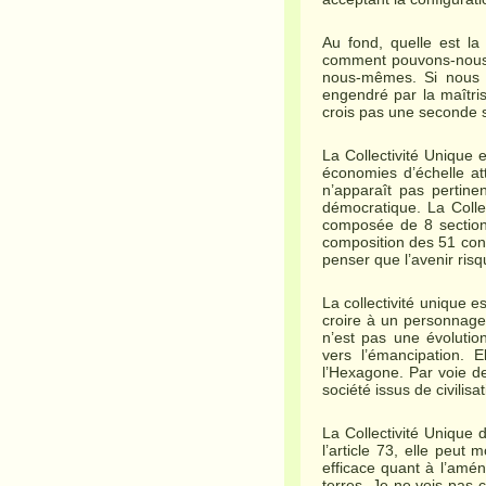
Au fond, quelle est la
comment pouvons-nous a
nous-mêmes. Si nous av
engendré par la maîtri
crois pas une seconde s
La Collectivité Unique e
économies d’échelle att
n’apparaît pas pertine
démocratique. La Colle
composée de 8 section
composition des 51 consei
penser que l’avenir ris
La collectivité unique 
croire à un personnage 
n’est pas une évolution
vers l’émancipation. 
l’Hexagone. Par voie de
société issus de civilis
La Collectivité Unique 
l’article 73, elle peut
efficace quant à l’amén
terres. Je ne vois pas 