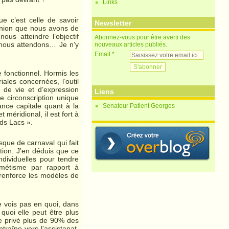
Links
ue c’est celle de savoir
Newsletter
pinion que nous avons de
us atteindre l’objectif
Abonnez-vous pour être averti des
 nous attendons… Je n’y
nouveaux articles publiés.
Email
e fonctionnel. Hormis les
ales concernées, l’outil
 de vie et d’expression
Liens
 circonscription unique
nce capitale quant à la
Senateur Patient Georges
 méridional, il est fort à
nds Lacs ».
sque de carnaval qui fait
tion. J’en déduis que ce
ndividuelles pour tendre
imétisme par rapport à
 renforce les modèles de
ne vois pas en quoi, dans
 quoi elle peut être plus
ne privé plus de 90% des
raîne vers l’assistanat,