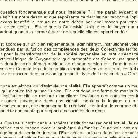
 question fondamentale qui nous interpelle ? Il me paraît évident q
gir sur notre destin et que représente ce dernier par rapport à l’o
ons identifié la nature de notre destin par quel moyen pouvons-no
se de ce destin… Est-ce que la Collectivité Unique est le moyen que
urtout quant à la forme à partir de laquelle elle est appréhendée.
st abordée sur un plan règlementaire, administratif, institutionnel voir
endues par la fusion des compétences des deux Collectivités territori
nt pour la transformation de la société guyanaise en tant qu’espace
ctivité Unique de Guyane telle que présentée est d’abord une grande
s dont le poids démographique de chaque section est d’une importa
llers. Compte tenu de la partition territoriale en zone littoral, central et
que de s’inscrire dans une configuration du type de la région des « Gra
est une enveloppe qui dissimule une réalité. Elle apparaît comme un ma
qui n'est en fait qu’une illusion. Elle est donc une forme de manipula
 institutionnelle en mesure d’améliorer l’évolution des consciences i
Elle ancre davantage dans nos circuits mentaux la logique du m
 conséquence, elle emprisonne la créativité, neutralise le courage et
ation dite dominante par rapport aux sociétés dominées.
de Guyane s’inscrit dans le schéma institutionnel régional actuel. Je 
 modifier notre rapport avec le problème du foncier. Je ne vois pas en
agement du territoire lorsque l’Etat détient toujours dans son domai
comment substituer l’économie de comptoir qui nous humilie et nous ent