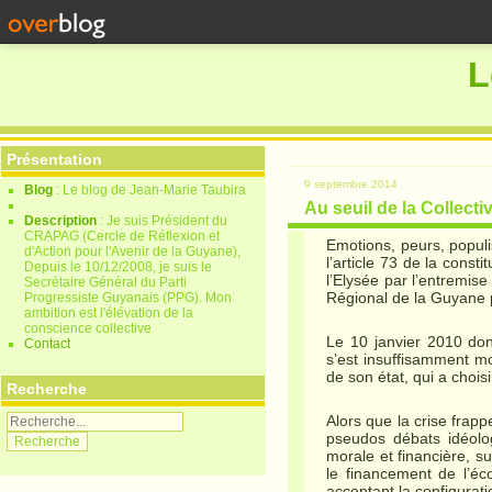
L
Présentation
9 septembre 2014
Blog
: Le blog de Jean-Marie Taubira
Au seuil de la Collect
Description
: Je suis Président du
CRAPAG (Cercle de Réflexion et
Emotions, peurs, populis
d'Action pour l'Avenir de la Guyane),
l’article 73 de la cons
Depuis le 10/12/2008, je suis le
l’Elysée par l’entremis
Secrétaire Général du Parti
Régional de la Guyane 
Progressiste Guyanais (PPG). Mon
ambition est l'élévation de la
conscience collective
Le 10 janvier 2010 do
Contact
s’est insuffisamment mo
de son état, qui a choisi
Recherche
Alors que la crise frapp
pseudos débats idéolog
morale et financière, su
le financement de l’éco
acceptant la configurat