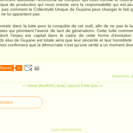
ue de production qui nous oriente vers la responsabilité qui est pl
ois pas comment la Collectivité Unique de Guyane peut changer le fait 
e lui appartient pas.
s’investir dans la lutte pour la conquête de cet outil, afin de ne pas le 
nistes qui plombent l’avenir de tant de générations. Cette lutte comm
 dont l’enjeu est capital dans le cadre de cette forme d’évolution d
ds élus de Guyane est totale ainsi que leur sincérité et leur honnêteté
choix confirmera que la démocratie n’est qu’une vérité a un moment d
Repost
0
Published by J
<< Hervé GOURDEL
Israël, Gaza et Emile Zola >>
mentaire
jean-marie.taubira